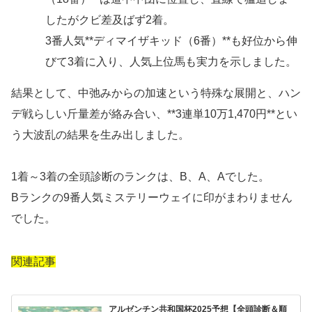
したがクビ差及ばず2着。
3番人気**ディマイザキッド（6番）**も好位から伸
びて3着に入り、人気上位馬も実力を示しました。
結果として、中弛みからの加速という特殊な展開と、ハン
デ戦らしい斤量差が絡み合い、**3連単10万1,470円**とい
う大波乱の結果を生み出しました。
1着～3着の全頭診断のランクは、B、A、Aでした。
Bランクの9番人気ミステリーウェイに印がまわりません
でした。
関連記事
アルゼンチン共和国杯2025予想【全頭診断＆順