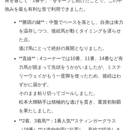
角を通じて「1番手」**をキープし続けたことで、この中
弛みを最も有利な形で利用できました。
**勝因の鍵**：中盤でペースを落とし、自身は体力
を温存しつつ、後続馬が動くタイミングを遅らせ
た点。
逃げ馬にとって絶好の展開となりました。
**直線**：4コーナーでは10番、11番、14番など有
力馬が固まって先頭をうかがいましたが、ミステ
リーウェイがもう一度脚を使ったため、後続はわ
ずかに届かず。
そのまま粘り切ってゴールしました。
松本大輝騎手は積極的な逃げを貫き、重賞初制覇
を果たしました。
**2着、3着馬**：1番人気**スティンガーグラス
（18番）**は道中中団に位置し、直線で猛追しま