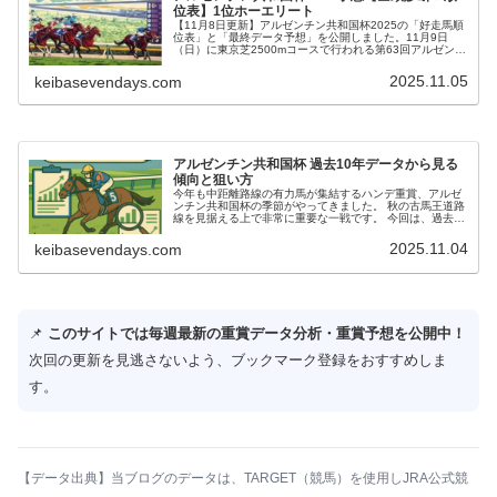
位表】1位ホーエリート
【11月8日更新】アルゼンチン共和国杯2025の「好走馬順
位表」と「最終データ予想」を公開しました。11月9日
（日）に東京芝2500mコースで行われる第63回アルゼンチ
ン共和国杯2025予想です。 ホーエリート、スティンガー
グラス、ディマイザキッドが上位人気となっているようで
2025.11.05
keibasevendays.com
す。 アルゼンチン共和国杯2025予想を検討する際の参考
にぜひご活用ください。
アルゼンチン共和国杯 過去10年データから見る
傾向と狙い方
今年も中距離路線の有力馬が集結するハンデ重賞、アルゼ
ンチン共和国杯の季節がやってきました。 秋の古馬王道路
線を見据える上で非常に重要な一戦です。 今回は、過去10
年分の集計データに基づき、このレースの傾向を徹底的に
分析。 好走馬のパターンを掴み、アルゼンチン共和国杯に
2025.11.04
keibasevendays.com
役立つポイントを導き出します。
📌
このサイトでは毎週最新の重賞データ分析・重賞予想を公開中！
次回の更新を見逃さないよう、ブックマーク登録をおすすめしま
す。
【データ出典】当ブログのデータは、
TARGET（競馬）
を使用しJRA公式競