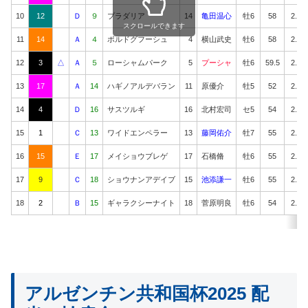
10
12
Ｄ
９
プラダリア
14
亀田温心
牡6
58
2.30.
スクロールできます
11
14
Ａ
４
ボルドグフーシュ
4
横山武史
牡6
58
2.30.
12
3
△
Ａ
５
ローシャムパーク
5
プーシャ
牡6
59.5
2.30.
13
17
Ａ
14
ハギノアルデバラン
11
原優介
牡5
52
2.30.
14
4
Ｄ
16
サスツルギ
16
北村宏司
セ5
54
2.30.
15
1
Ｃ
13
ワイドエンペラー
13
藤岡佑介
牡7
55
2.30.
16
15
Ｅ
17
メイショウブレゲ
17
石橋脩
牡6
55
2.31.
17
9
Ｃ
18
ショウナンアデイブ
15
池添謙一
牡6
55
2.31.
18
2
Ｂ
15
ギャラクシーナイト
18
菅原明良
牡6
54
2.32.
アルゼンチン共和国杯2025 配