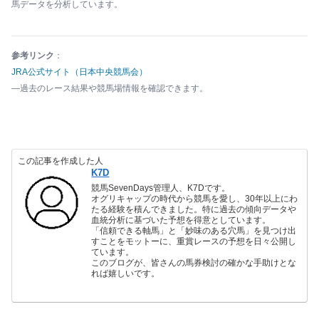
馬データを分析しています。
参考リンク
：
JRA公式サイト（日本中央競馬会）
―過去のレース結果や競馬場情報を確認できます。
この記事を作成した人
K7D
競馬SevenDays管理人、K7Dです。
オグリキャップの時代から競馬を愛し、30年以上にわ
たる経験を積んできました。特に過去の傾向データや
血統分析に基づいた予想を得意としています。
「信頼できる軸馬」と「妙味のある穴馬」を見つけ出
すことをモットーに、重賞レースの予想を日々公開し
ています。
このブログが、皆さんの馬券検討の確かな手助けとな
れば嬉しいです。