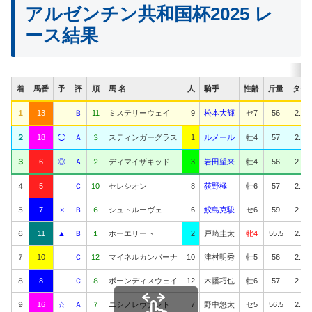
アルゼンチン共和国杯2025 レ
ース結果
着
馬番
予
評
順
馬 名
人
騎手
性齢
斤量
タイ
１
13
Ｂ
11
ミステリーウェイ
9
松本大輝
セ7
56
2.30.
２
18
◯
Ａ
３
スティンガーグラス
1
ルメール
牡4
57
2.30.
３
6
◎
Ａ
２
ディマイザキッド
3
岩田望来
牡4
56
2.30.
４
5
Ｃ
10
セレシオン
8
荻野極
牡6
57
2.30.
５
7
×
Ｂ
６
シュトルーヴェ
6
鮫島克駿
セ6
59
2.30.
６
11
▲
Ｂ
１
ホーエリート
2
戸崎圭太
牝4
55.5
2.30.
７
10
Ｃ
12
マイネルカンパーナ
10
津村明秀
牡5
56
2.30.
８
8
Ｃ
８
ボーンディスウェイ
12
木幡巧也
牡6
57
2.30.
９
16
☆
Ａ
７
ニシノレヴナント
7
野中悠太
セ5
56.5
2.30.