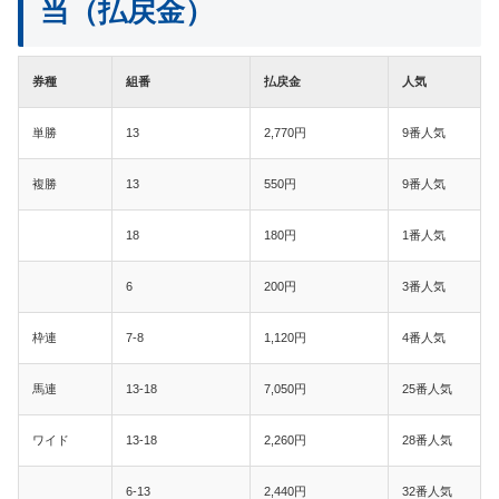
当（払戻金）
券種
組番
払戻金
人気
単勝
13
2,770円
9番人気
複勝
13
550円
9番人気
18
180円
1番人気
6
200円
3番人気
枠連
7-8
1,120円
4番人気
馬連
13-18
7,050円
25番人気
ワイド
13-18
2,260円
28番人気
6-13
2,440円
32番人気