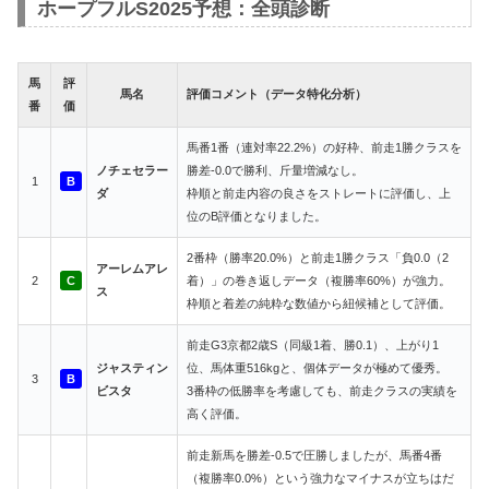
ホープフルS2025予想：全頭診断
馬
評
馬名
評価コメント（データ特化分析）
番
価
馬番1番（連対率22.2%）の好枠、前走1勝クラスを
ノチェセラー
勝差-0.0で勝利、斤量増減なし。
1
B
ダ
枠順と前走内容の良さをストレートに評価し、上
位のB評価となりました。
2番枠（勝率20.0%）と前走1勝クラス「負0.0（2
アーレムアレ
2
C
着）」の巻き返しデータ（複勝率60%）が強力。
ス
枠順と着差の純粋な数値から紐候補として評価。
前走G3京都2歳S（同級1着、勝0.1）、上がり1
ジャスティン
位、馬体重516kgと、個体データが極めて優秀。
3
B
ビスタ
3番枠の低勝率を考慮しても、前走クラスの実績を
高く評価。
前走新馬を勝差-0.5で圧勝しましたが、馬番4番
（複勝率0.0%）という強力なマイナスが立ちはだ