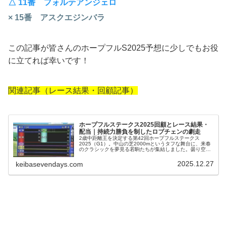
△ 11番 フォルテアンジェロ
× 15番 アスクエジンバラ
この記事が皆さんのホープフルS2025予想に少しでもお役
に立てれば幸いです！
関連記事（レース結果・回顧記事）
ホープフルステークス2025回顧とレース結果・
配当｜持続力勝負を制したロブチェンの劇走
2歳中距離王を決定する第42回ホープフルステークス
2025（G1）。中山の芝2000mというタフな舞台に、来春
のクラシックを夢見る若駒たちが集結しました。曇り空の
下、良馬場で行われた一戦は、これまでの実績を覆す波乱
の結果となりました。
2025.12.27
keibasevendays.com