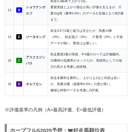
前走G3覇者で上がり1位。
ショウナンガ
重賞実績と上がり順位が高い評価を支えるが、斤
13
B
ルフ
量1kg増（勝率0.0%）のデータが足枷となりB評価
まで。
前走G3で2着と能力は見せたが、馬番14番
14
E
ジーネキング
（0%）、前走逃げ（5%）、斤量増（0%）と不振
データが揃い、数値上は厳しい。
前走重賞2着の実績、中4週のローテは評価圏内。
アスクエジン
15
C
15番枠の低勝率がネックだが、実績馬としての地
バラ
力の高さを考慮し紐候補。
前走未勝利を勝利し、上がりも1位と内容は良い
16
D
オルフセン
が、馬番16番（複勝率0.0%）の壁が厚い。
極端な枠順データを考慮しD評価。
※評価基準の凡例（A=最高評価、E=最低評価）
ホープフルS2025予想：👑好走馬順位表