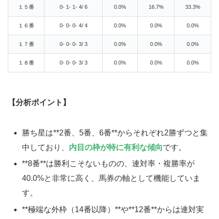
１５番
0- 1- 1- 4/ 6
0.0%
16.7%
33.3%
１６番
0- 0- 0- 4/ 4
0.0%
0.0%
0.0%
１７番
0- 0- 0- 3/ 3
0.0%
0.0%
0.0%
１８番
0- 0- 0- 3/ 3
0.0%
0.0%
0.0%
【分析ポイント】
勝ち星は**2番、5番、6番**からそれぞれ2勝ずつと集
中しており、
内目の枠が特に有利な傾向
です。
**8番**は勝利こそないものの、連対率・複勝率が
40.0%と非常に高く、馬券の軸として機能していま
す。
**極端な外枠（14番以降）**や**12番**からは連対実