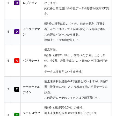
4
D
ロブチェン
かります。
死に番と前走逃げの不振データの影響が深刻でD判
定。
5番枠の勝率は良いですが、前走未勝利（下級1
ノーウェアマ
着）かつ「逃げ」で上がり5位という内容が本レー
5
D
ン
スの好走パターンから逸脱。
数値上、上位進出は厳しい。
最高評価。
6番枠（勝率20.0%）、前走OP(L)1着、上がり2
6
A
バドリナート
位、中9週、斤量増減なし、488kgと全項目が好走
圏。
データ上揺るぎない本命候補。
前走未勝利を勝差-0.4で完勝していますが、間隔2
テーオーアル
週（複勝率0.0%）という極めて強い拒否データに
7
E
アイン
該当。
この過密ローテのマイナスは克服不能です。
8番枠（連対率30.0%）の好枠。
マテンロウゼ
前走未勝利を勝差-0.0で勝利し上がり1位。
8
C