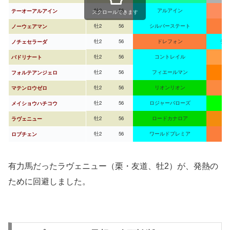
牡2
56
アルアイン
テーオーアルアイン
スクロールできます
牡2
56
シルバーステート
Gi
ノーウェアマン
牡2
56
ドレフォン
デ
ノチェセラーダ
牡2
56
コントレイル
バドリナート
牡2
56
フィエールマン
フォルテアンジェロ
牡2
56
リオンリオン
マテンロウゼロ
牡2
56
ロジャーバローズ
ア
メイショウハチコウ
牡2
56
ロードカナロア
ラヴェニュー
牡2
56
ワールドプレミア
Gi
ロブチェン
有力馬だったラヴェニュー（栗・友道、牡2）が、発熱の
ために回避しました。