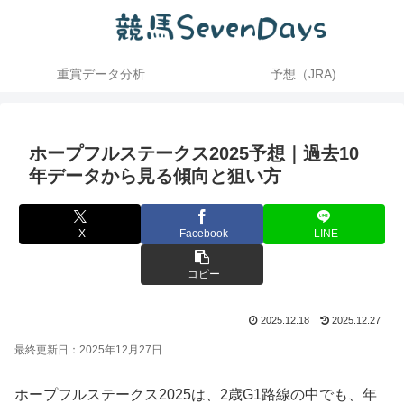
重賞データ分析
予想（JRA)
ホープフルステークス2025予想｜過去10
年データから見る傾向と狙い方
X
Facebook
LINE
コピー
2025.12.18
2025.12.27
最終更新日：2025年12月27日
ホープフルステークス2025は、2歳G1路線の中でも、年