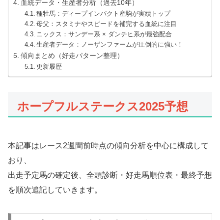
血統データ・生産者分析（過去10年）
種牡馬：ディープインパクト産駒が実績トップ
母父：スタミナやスピードを補完する血統に注目
ニックス：サンデー系 × ダンチヒ系が最強配合
生産者データ：ノーザンファームが圧倒的に強い！
傾向まとめ（好走パターン整理）
更新履歴
ホープフルステークス2025予想
本記事はレース2週間前時点の傾向分析を中心に構成して
おり、
出走予定馬の確定後、全頭診断・好走馬順位表・最終予想
を順次追記していきます。