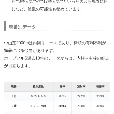
た**8番人気**や**17番人気**といった大穴も馬券に絡
むなど、波乱の可能性も秘めています。
馬番別データ
中山芝2000mは内回りコースであり、枠順の有利不利が
顕著に出る傾向があります。
ホープフルS過去10年のデータからは、内枠～中枠の好走
が目立ちます。
馬番
着別度数
勝率
連対率
複勝率
１番
0- 2- 1- 6/ 9
0.0%
22.2%
33.3%
２番
2- 0- 1- 7/10
20.0%
20.0%
30.0%