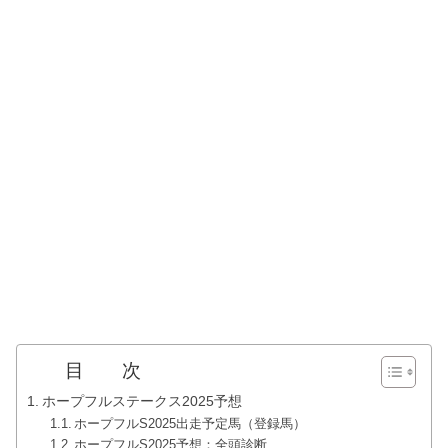
目 次
ホープフルステークス2025予想
ホープフルS2025出走予定馬（登録馬）
ホープフルS2025予想：全頭診断