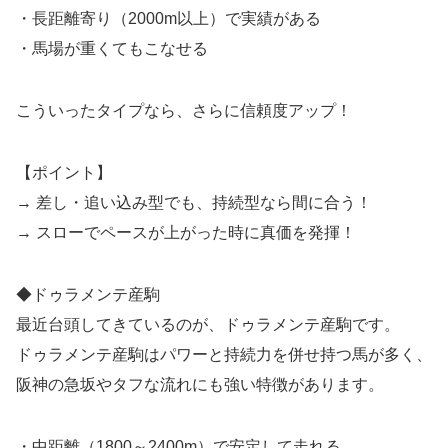
・長距離寄り（2000m以上）で実績がある
・馬場が重くてもこなせる
こういったタイプなら、さらに信頼度アップ！
【ポイント】
→ 差し・追い込み型でも、持続型なら間に合う！
→ スローでペースが上がった時に真価を発揮！
◆ドゥラメンテ産駒
最近台頭してきているのが、ドゥラメンテ産駒です。
ドゥラメンテ産駒はパワーと持続力を併せ持つ馬が多く、
阪神の急坂やタフな流れにも強い特徴があります。
・中距離（1800～2400m）で安定して走れる