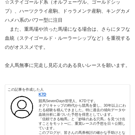
☆ステイゴールド系（オルフェーヴル、ゴールドシッ
プ）、ハーツクライ産駒、ドゥラメンテ産駒、キングカメ
ハメハ系のパワー型に注目
また、重馬場や渋った馬場になる場合は、さらにタフな
血統（ステイゴールド・ルーラーシップなど）を重視する
のがオススメです。
全人馬無事に完走し見応えのある良いレースを願います。
この記事を作成した人
K7D
競馬SevenDays管理人、K7Dです。
オグリキャップの時代から競馬を愛し、30年以上にわ
たる経験を積んできました。特に過去の傾向データや
血統分析に基づいた予想を得意としています。
「信頼できる軸馬」と「妙味のある穴馬」を見つけ出
すことをモットーに、重賞レースの予想を日々公開し
ています。
このブログが、皆さんの馬券検討の確かな手助けとな