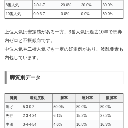
8番人気
2-0-1-7
20.0%
20.0%
30.0%
10番人気
0-0-3-7
0.0%
0.0%
30.0%
上位人気は安定感がある一方、3番人気は過去10年で馬券
内ゼロと不振傾向です。
中位人気や二桁人気でも一定の好走例があり、波乱要素も
内包しています。
脚質別データ
脚質
着別度数
勝率
連対率
複勝率
逃げ
5-3-0-2
50.0%
80.0%
80.0%
先行
2-3-4-24
6.1%
15.2%
27.3%
中団
3-4-4-54
4.6%
10.8%
16.9%