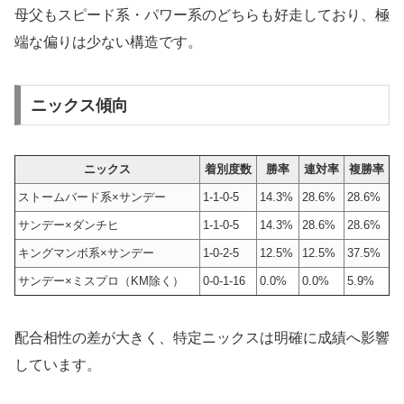
母父もスピード系・パワー系のどちらも好走しており、極
端な偏りは少ない構造です。
ニックス傾向
ニックス
着別度数
勝率
連対率
複勝率
ストームバード系×サンデー
1-1-0-5
14.3%
28.6%
28.6%
サンデー×ダンチヒ
1-1-0-5
14.3%
28.6%
28.6%
キングマンボ系×サンデー
1-0-2-5
12.5%
12.5%
37.5%
サンデー×ミスプロ（KM除く）
0-0-1-16
0.0%
0.0%
5.9%
配合相性の差が大きく、特定ニックスは明確に成績へ影響
しています。