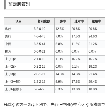
前走脚質別
項目
着別度数
勝率
連対率
複勝率
逃げ
3-2-0-19
12.5%
20.8%
20.8%
先行
4-6-4-43
7.0%
17.5%
24.6%
中団
3-3-5-41
5.8%
11.5%
21.2%
後方
0-0-0-21
0.0%
0.0%
0.0%
上り1位
2-1-0-15
11.1%
16.7%
16.7%
上り2位
0-2-2-18
0.0%
9.1%
18.2%
上り3位
2-0-1-11
14.3%
14.3%
21.4%
上り3〜5位
1-2-2-12
5.9%
17.6%
29.4%
上り6位以下
5-6-4-65
6.3%
13.8%
18.8%
極端な後方一気は不利で、先行〜中団が中心となる構図で