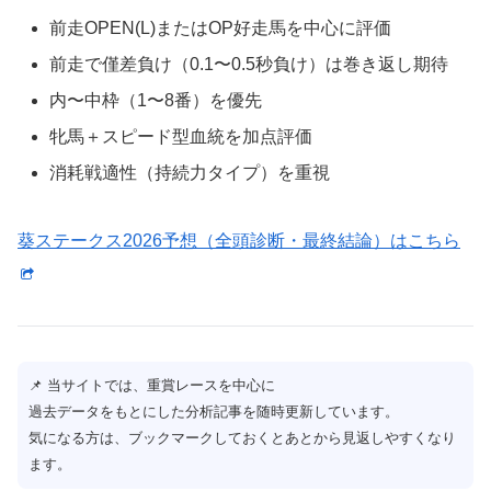
前走OPEN(L)またはOP好走馬を中心に評価
前走で僅差負け（0.1〜0.5秒負け）は巻き返し期待
内〜中枠（1〜8番）を優先
牝馬＋スピード型血統を加点評価
消耗戦適性（持続力タイプ）を重視
葵ステークス2026予想（全頭診断・最終結論）はこちら
📌 当サイトでは、重賞レースを中心に
過去データをもとにした分析記事を随時更新しています。
気になる方は、ブックマークしておくとあとから見返しやすくなり
ます。