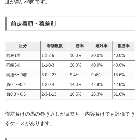
度が高い傾向です。
前走着順・着差別
区分
着別度数
勝率
連対率
複勝率
同級1着
1-1-2-6
10.0%
20.0%
40.0%
同級3着
1-1-0-3
20.0%
40.0%
40.0%
同級6〜9着
3-0-2-27
9.4%
9.4%
15.6%
負0.1〜0.2
1-2-0-4
14.3%
42.9%
42.9%
負0.3〜0.5
2-3-1-13
10.5%
26.3%
31.6%
僅差負けの馬の巻き返しが目立ち、内容負けでも評価でき
るケースがあります。