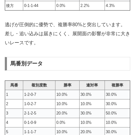
後方
0-1-1-44
0.0%
2.2%
4.3%
逃げが圧倒的に優勢で、複勝率80%と突出しています。
差し・追い込みは届きにくく、展開面の影響が非常に大き
いレースです。
馬番別データ
馬番
着別度数
勝率
連対率
複勝率
1
1-2-0-7
10.0%
30.0%
30.0%
2
1-0-2-7
10.0%
10.0%
30.0%
3
2-1-2-5
20.0%
30.0%
50.0%
4
0-1-0-9
0.0%
10.0%
10.0%
5
1-1-1-7
10.0%
20.0%
30.0%