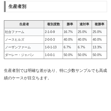
生産者別
生産者
着別度数
勝率
連対率
複勝率
社台ファーム
2-1-0-9
16.7%
25.0%
25.0%
ノースヒルズ
2-0-0-3
40.0%
40.0%
40.0%
ノーザンファーム
1-0-1-13
6.7%
6.7%
13.3%
ダーレー・ジャパン
1-0-0-1
50.0%
50.0%
50.0%
生産者別では明確な差があり、特に少数サンプルでも高成
績のケースが目立ちます。