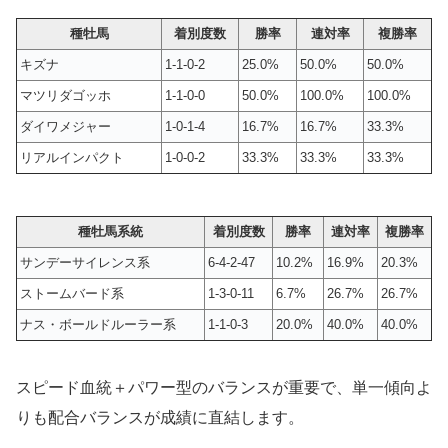
種牡馬
着別度数
勝率
連対率
複勝率
キズナ
1-1-0-2
25.0%
50.0%
50.0%
マツリダゴッホ
1-1-0-0
50.0%
100.0%
100.0%
ダイワメジャー
1-0-1-4
16.7%
16.7%
33.3%
リアルインパクト
1-0-0-2
33.3%
33.3%
33.3%
種牡馬系統
着別度数
勝率
連対率
複勝率
サンデーサイレンス系
6-4-2-47
10.2%
16.9%
20.3%
ストームバード系
1-3-0-11
6.7%
26.7%
26.7%
ナス・ボールドルーラー系
1-1-0-3
20.0%
40.0%
40.0%
スピード血統＋パワー型のバランスが重要で、単一傾向よ
りも配合バランスが成績に直結します。