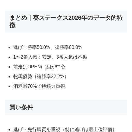
まとめ｜葵ステークス2026年のデータ的特
徴
逃げ：勝率50.0%、複勝率80.0%
1〜2番人気：安定、3番人気は不振
前走はOPEN(L)組が中心
牝馬優勢（複勝率22.2%）
消耗戦70%で持続力重視
買い条件
逃げ・先行脚質を重視（特に逃げは最上位評価）