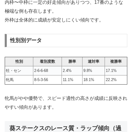
内枠〜中枠に一定の好走傾向がありつつ、17番のような
極端な例も存在します。
外枠は全体的に成績が安定しにくい傾向です。
性別別データ
性別
着別度数
勝率
連対率
複勝率
牡・セン
2-6-6-68
2.4%
9.8%
17.1%
牝馬
8-5-3-56
11.1%
18.1%
22.2%
牝馬がやや優勢で、スピード適性の高さが成績に反映され
やすい傾向があります。
葵ステークスのレース質・ラップ傾向（過