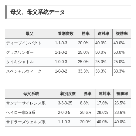
母父、母父系統データ
母父
着別度数
勝率
連対率
複勝率
ディープインパクト
1-1-0-3
20.0%
40.0%
40.0%
グラスワンダー
1-1-0-2
25.0%
50.0%
50.0%
タイキシャトル
1-0-0-3
25.0%
25.0%
25.0%
スペシャルウィーク
1-0-0-2
33.3%
33.3%
33.3%
母父系統
着別度数
勝率
連対率
複勝率
サンデーサイレンス系
3-3-3-25
8.8%
17.6%
26.5%
ヘイロー非SS系
2-0-0-5
28.6%
28.6%
28.6%
サドラーズウェルズ系
1-1-0-3
20.0%
40.0%
40.0%