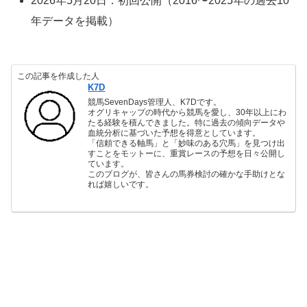
2026年5月20日：初回公開（2016〜2025年の過去10
年データを掲載）
この記事を作成した人
K7D
競馬SevenDays管理人、K7Dです。
オグリキャップの時代から競馬を愛し、30年以上にわ
たる経験を積んできました。特に過去の傾向データや
血統分析に基づいた予想を得意としています。
「信頼できる軸馬」と「妙味のある穴馬」を見つけ出
すことをモットーに、重賞レースの予想を日々公開し
ています。
このブログが、皆さんの馬券検討の確かな手助けとな
れば嬉しいです。