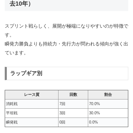
去10年）
スプリント戦らしく、展開が極端になりやすいのが特徴で
す。
瞬発力勝負よりも持続力・先行力が問われる傾向が強く出
ています。
ラップギア別
レース質
回数
割合
消耗戦
7回
70.0%
平坦戦
3回
30.0%
瞬発戦
0回
0.0%