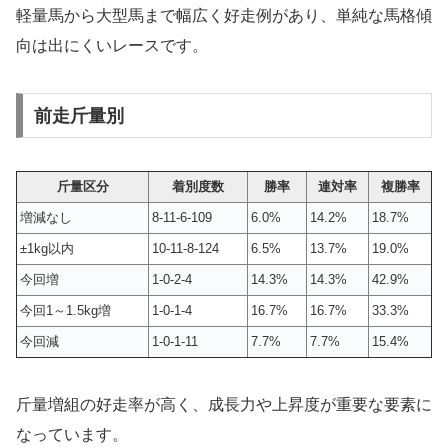
軽量馬から大型馬まで幅広く好走例があり、単純な馬格傾
向は出にくいレースです。
前走斤量別
斤量区分
着別度数
勝率
連対率
複勝率
増減なし
8-11-6-109
6.0%
14.2%
18.7%
±1kg以内
10-11-8-124
6.5%
13.7%
19.0%
今回増
1-0-2-4
14.3%
14.3%
42.9%
今回1～1.5kg増
1-0-1-4
16.7%
16.7%
33.3%
今回減
1-0-1-11
7.7%
7.7%
15.4%
斤量増組の好走率が高く、成長力や上昇度が重要な要素に
なっています。