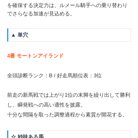
を確保する決定力は、ルメール騎手への乗り替わり
でさらなる加速が見込める。
▲ 単穴
4番 モートンアイランド
全頭診断ランク：B / 好走馬順位表：3位
前走の新馬戦では上がり1位の末脚を繰り出して勝利
し、瞬発戦への高い適性を披露。
十分な間隔を取った調整過程から素質が開花する。
☆ 妙味ある馬