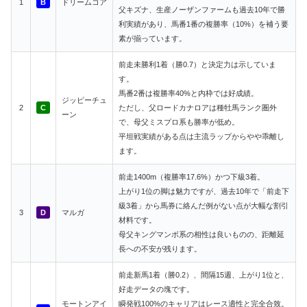
1
B
ドリームコア
父キズナ、生産ノーザンファームも過去10年で勝
利実績があり、馬番1番の複勝率（10%）を補う要
素が揃っています。
前走未勝利1着（勝0.7）と決定力は示していま
す。
馬番2番は複勝率40%と内枠では好成績。
ジッピーチュ
2
C
ただし、父ロードカナロアは種牡馬ランク圏外
ーン
で、母父ミスプロ系も勝率が低め。
平坦戦実績がある点は主流ラップからやや乖離し
ます。
前走1400m（複勝率17.6%）かつ下級3着。
上がり1位の脚は魅力ですが、過去10年で「前走下
級3着」から馬券に絡んだ例がない点が大幅な割引
3
D
マルガ
材料です。
母父キングマンボ系の相性は良いものの、距離延
長への不安が残ります。
前走新馬1着（勝0.2）、間隔15週、上がり1位と、
好走データの塊です。
モートンアイ
瞬発戦100%のキャリアはレース適性と完全合致。