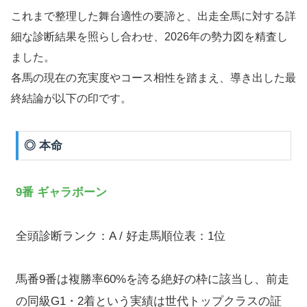
これまで整理した舞台適性の要諦と、出走全馬に対する詳
細な診断結果を照らし合わせ、2026年の勢力図を精査し
ました。
各馬の現在の充実度やコース相性を踏まえ、導き出した最
終結論が以下の印です。
◎ 本命
9番 ギャラボーン
全頭診断ランク：A / 好走馬順位表：1位
馬番9番は複勝率60%を誇る絶好の枠に該当し、前走
の同級G1・2着という実績は世代トップクラスの証