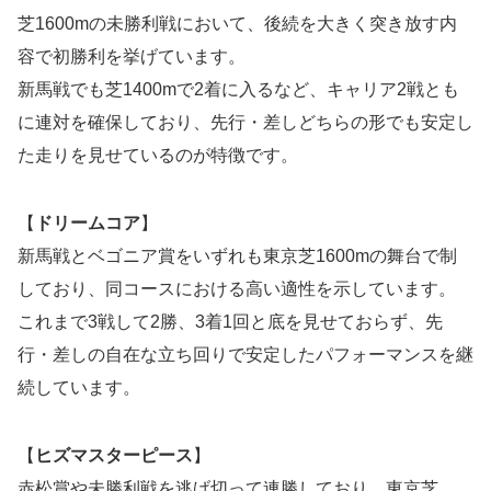
芝1600mの未勝利戦において、後続を大きく突き放す内
容で初勝利を挙げています。
新馬戦でも芝1400mで2着に入るなど、キャリア2戦とも
に連対を確保しており、先行・差しどちらの形でも安定し
た走りを見せているのが特徴です。
【
ドリームコア
】
新馬戦とベゴニア賞をいずれも東京芝1600mの舞台で制
しており、同コースにおける高い適性を示しています。
これまで3戦して2勝、3着1回と底を見せておらず、先
行・差しの自在な立ち回りで安定したパフォーマンスを継
続しています。
【
ヒズマスターピース
】
赤松賞や未勝利戦を逃げ切って連勝しており、東京芝