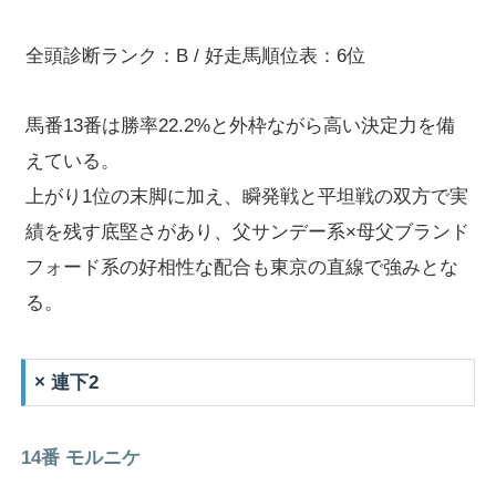
全頭診断ランク：B / 好走馬順位表：6位
馬番13番は勝率22.2%と外枠ながら高い決定力を備
えている。
上がり1位の末脚に加え、瞬発戦と平坦戦の双方で実
績を残す底堅さがあり、父サンデー系×母父ブランド
フォード系の好相性な配合も東京の直線で強みとな
る。
× 連下2
14番 モルニケ