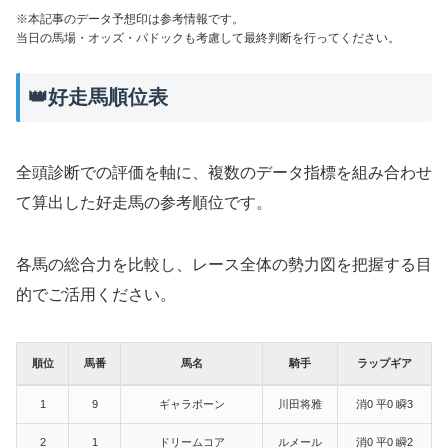
※本記事のデータ予想印は参考情報です。
当日の馬場・オッズ・パドックも考慮して最終判断を行ってください。
👑好走馬順位表
全頭診断での評価を軸に、複数のデータ指標を組み合わせ
て算出した好走馬の参考順位です。
各馬の総合力を比較し、レース全体の勢力図を把握する目
的でご活用ください。
順位
馬番
馬名
騎手
ラップギア
1
9
ギャラボーン
川田将雅
消0 平0 瞬3
2
1
ドリームコア
ルメール
消0 平0 瞬2