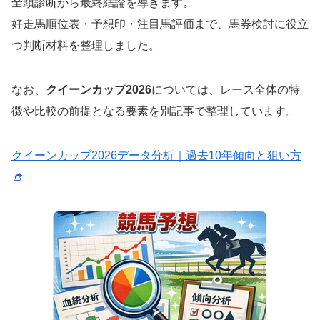
全頭診断から最終結論を導きます。
好走馬順位表・予想印・注目馬評価まで、馬券検討に役立
つ判断材料を整理しました。
なお、
クイーンカップ2026
については、レース全体の特
徴や比較の前提となる要素を別記事で整理しています。
クイーンカップ2026データ分析｜過去10年傾向と狙い方