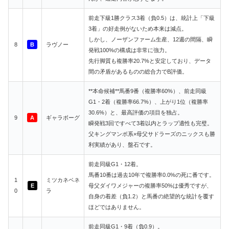
前走下級1勝クラス3着（負0.5）は、統計上「下級
3着」の好走例がないため本来は減点。
しかし、ノーザンファーム生産、12週の間隔、瞬
8
B
ラヴノー
発戦100%の構成は非常に強力。
先行脚質も複勝率20.7%と安定しており、データ
間の矛盾があるものの総合力でB評価。
**本命候補**馬番9番（複勝率60%）、前走同級
G1・2着（複勝率66.7%）、上がり1位（複勝率
30.6%）と、最高評価の項目を独占。
9
A
ギャラボーグ
瞬発戦3回ですべて3着以内とラップ適性も完璧。
父キングマンボ系×母父サドラーズのニックスも勝
利実績があり、盤石です。
前走同級G1・12着。
馬番10番は過去10年で複勝率0.0%の死に番です。
1
ミツカネベネ
E
母父ダイワメジャーの複勝率50%は優秀ですが、
0
ラ
自身の着差（負1.2）と馬番の絶望的な統計を覆す
ほどではありません。
前走同級G1・9着（負0.9）。