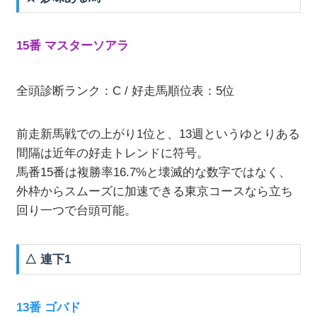
15番 マスターソアラ
全頭診断ランク：C / 好走馬順位表：5位
前走新馬戦での上がり1位と、13週というゆとりある
間隔は近年の好走トレンドに符号。
馬番15番は複勝率16.7%と壊滅的な数字ではなく、
外枠からスムーズに加速できる東京コースなら立ち
回り一つで台頭可能。
△ 連下1
13番 ゴバド