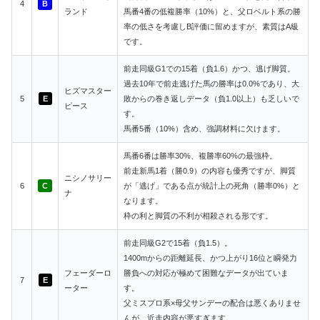
4
B
ランド
馬番4番の低複勝率（10%）と、父ロベルト系の勝
率の低さを考慮しB評価に留めますが、素質はA級
です。
前走同級G1での15着（負1.6）かつ、逃げ脚質。
過去10年で前走逃げた馬の勝率は0.0%であり、大
ヒズマスター
5
E
敗からの巻き返しデータ（負1.0以上）も乏しいで
ピース
す。
馬番5番（10%）含め、強調材料に欠けます。
馬番6番は勝率30%、複勝率60%の最強枠。
前走新馬1着（勝0.9）の内容も優秀ですが、脚質
ニシノサリー
6
C
が「逃げ」である点が統計上の死角（勝率0%）と
ナ
なります。
枠の利と脚質の不利が相殺される形です。
前走同級G2で15着（負1.5）。
1400mからの距離延長、かつ上がり16位と瞬発力
フェーダーロ
勝負への対応が極めて困難なデータが出ていま
7
E
ーター
す。
父ミスプロ系×母父サンデーの配合は悪くありませ
んが、近走内容が悪すぎます。