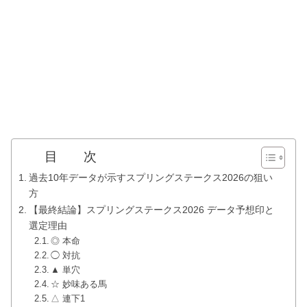
目 次
過去10年データが示すスプリングステークス2026の狙い
方
【最終結論】スプリングステークス2026 データ予想印と
選定理由
◎ 本命
◯ 対抗
▲ 単穴
☆ 妙味ある馬
△ 連下1