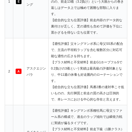
1
E
のの、前走13着（3.2負け）という大敗からの巻き
ング
返しはデータ上では極めて困難な部類に入りま
す。
【総合的な立ち位置評価】前走内容のデータ的な
裏付けが乏しく、芝の適性も含めて評価を下位に
置かざるを得ない立ち位置です。
【適性評価】父キングマンボ系に母父SS系の配合
で、主流の平坦戦ラップを含む複数区分に対応可
能な適性の広さを持ちます。
【プラス材料と不安材料】前走G1ホープフルSで
アスクエジン
0.2負けの3着という実績は最高級の評価対象とな
2
A
バラ
り、中11週の休養も好走圏内のローテーションで
す。
【総合的な立ち位置評価】馬番2番の連対率こそ低
いものの、先行脚質と前走の質の高さは圧倒的
で、本レースにおける中心的な存在と言えます。
【適性評価】キングマンボ系種牡馬に母父リファ
ール系の構成で、過去のラップ傾向では瞬発力戦
に実績が偏るタイプです。
【プラス材料と不安材料】前走下級（1勝クラス）