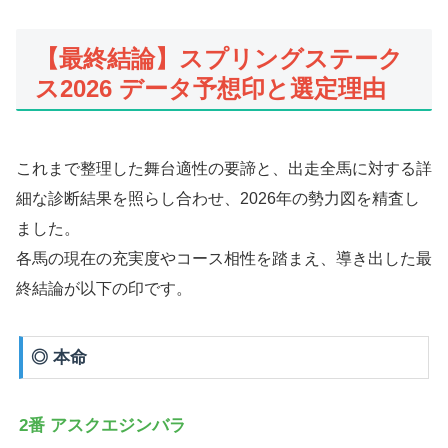
【最終結論】スプリングステーク
ス2026 データ予想印と選定理由
これまで整理した舞台適性の要諦と、出走全馬に対する詳
細な診断結果を照らし合わせ、2026年の勢力図を精査し
ました。
各馬の現在の充実度やコース相性を踏まえ、導き出した最
終結論が以下の印です。
◎ 本命
2番 アスクエジンバラ