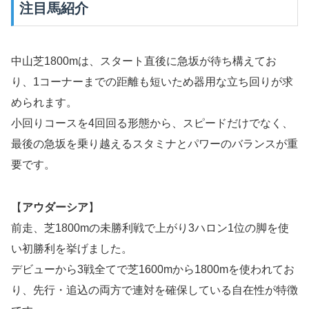
注目馬紹介
中山芝1800mは、スタート直後に急坂が待ち構えてお
り、1コーナーまでの距離も短いため器用な立ち回りが求
められます。
小回りコースを4回回る形態から、スピードだけでなく、
最後の急坂を乗り越えるスタミナとパワーのバランスが重
要です。
【
アウダーシア
】
前走、芝1800mの未勝利戦で上がり3ハロン1位の脚を使
い初勝利を挙げました。
デビューから3戦全てで芝1600mから1800mを使われてお
り、先行・追込の両方で連対を確保している自在性が特徴