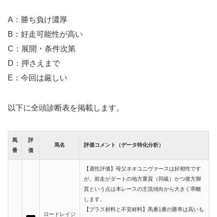
A：勝ち負け濃厚
B：好走可能性が高い
C：展開・条件次第
D：押さえまで
E：今回は厳しい
以下に全頭診断表を掲載します。
馬
評
馬名
評価コメント（データ特化分析）
番
価
【適性評価】母父ネオユニヴァースは好相性です
が、前走がダートの地方重賞（同級）かつ後方脚
質という点は本レースの主流傾向から大きく乖離
します。
【プラス材料と不安材料】馬番1番の勝率は高いも
ロードレイジ