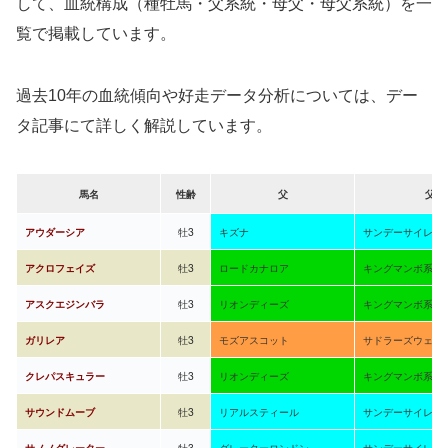
して、血統構成（種牡馬・父系統・母父・母父系統）を一
覧で掲載しています。
過去10年の血統傾向や好走データ分析については、デー
タ記事にて詳しく解説しています。
馬名
性齢
父
父タ
アウダーシア
牡3
キズナ
サンデーサイレン
アクロフェイズ
牡3
ロードカナロア
キングマンボ系
アスクエジンバラ
牡3
リオンディーズ
キングマンボ系
ガリレア
牡3
モズアスコット
サドラーズウェル
クレパスキュラー
牡3
リオンディーズ
キングマンボ系
サウンドムーブ
牡3
リアルスティール
サンデーサイレン
サノノグレーター
牡3
グレーターロンドン
サンデーサイレン