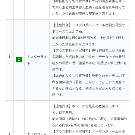
【総合的な立ち位置評価】外枠の減点要素を補っ
て余りある前走内容と血統・生産者背景を持って
おり、上位進出が濃厚な安定株と言えます。
【適性評価】ミスプロ系ベンバトル産駒に母父サ
ドラーズウェルズ系。
前走未勝利を勝0.6の圧倒的差、上がり1位で勝ち
上がった潜在能力が光ります。
【プラス材料と不安材料】先行脚質で上がり最速
1
ミスターライ
を記録した点は魅力的ですが、データ上で未勝利
C
3
ト
組かつ馬番13番（複勝率0%）の壁は非常に厚いも
のです。
【総合的な立ち位置評価】枠順と前走クラスの不
利を個体能力（着差・上がり）でどこまで克服で
きるかが焦点となる、期待と不安が入り混じる一
頭です。
【適性評価】本レースで最高の数値を出すロード
カナロア産駒。
前走同級（若駒S）で0.2負けの2着と、複勝率40%
を誇る同級2着馬の傾向に合致しています。
【プラス材料と不安材料】ノーザンファーム生産
1
アクロフェイ