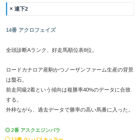
× 連下2
14番 アクロフェイズ
全頭診断Aランク、好走馬順位表8位。
ロードカナロア産駒かつノーザンファーム生産の背景
は盤石。
前走同級2着という傾向は複勝率40%のデータに合致
する。
外枠ながら、過去データで勝率の高い馬番に入った。
◎ 2番 アスクエジンバラ
◯ 12番 クレパスキュラー