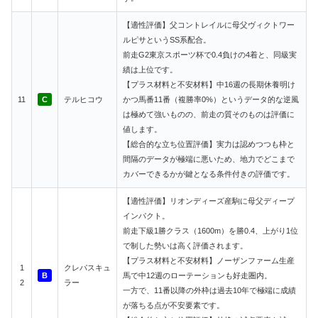
【適性評価】父コントレイルに母父ヴィクトワー
ルピサというSS系配合。
前走G2東京スポーツ杯で0.4負けの4着と、同級実
績は上位です。
【プラス材料と不安材料】中16週の長期休養明け
11
C
テルヒコウ
かつ馬番11番（複勝率0%）というデータ的な逆風
は極めて強いものの、前走の質そのものは評価に
値します。
【総合的な立ち位置評価】実力は認めつつも枠と
間隔のデータが極端に悪いため、地力でどこまで
カバーできるかが鍵となる条件付きの評価です。
【適性評価】リオンディーズ産駒に母父ディープ
インパクト。
前走下級1勝クラス（1600m）を勝0.4、上がり1位
で制した勢いは高く評価されます。
【プラス材料と不安材料】ノーザンファーム生産
1
クレパスキュ
B
馬で中12週のローテーションも好走圏内。
2
ラー
一方で、11番以降の外枠は過去10年で極端に成績
が落ちる点が不安要素です。